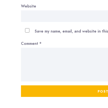
Website
Save my name, email, and website in thi
Comment
*