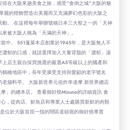
安排在大阪來趟美食之旅，感受“食倒之城”大阪的魅
過華麗的燈飾營造出美麗而又充滿夢幻色彩的大阪之
活動。 在這裡每年舉辦號稱日本三大祭之一的「天神
以來被大阪人稱為「天滿的天神」。
中。 551蓬萊本店創業於1945年，是大阪無人不
更濃郁的口感，就請選擇加入大量背脂的「濃郁」湯
早上店主親自採買挑選的嚴選A5等級以上的國產和
的鶴橋地區中，長年受廣受支持與愛顧的老字號名
的老舖料亭。 大阪新世界元祖炸串達摩 新世界總店
」的總本店。 查看御好燒Mizuno的詳細資訊 食
中心，從肉店、鮮魚店和專業人士處購買新鮮的肉類
美津の) 是位於大阪首屈一指的鬧區道頓堀的御好燒專賣