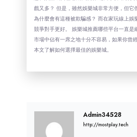
戲又多？ 但是，雖然娛樂城非常方便，但它
為什麼會有這種被欺騙感？ 而在家玩線上娛
競爭對手更好。 娛樂城推薦哪些平台一直是
市場中佔有一席之地十分不容易，如果你曾
本文了解如何選擇最佳的娛樂城。
Admin34528
http://mostplay.tech