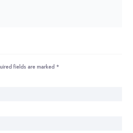
uired fields are marked
*