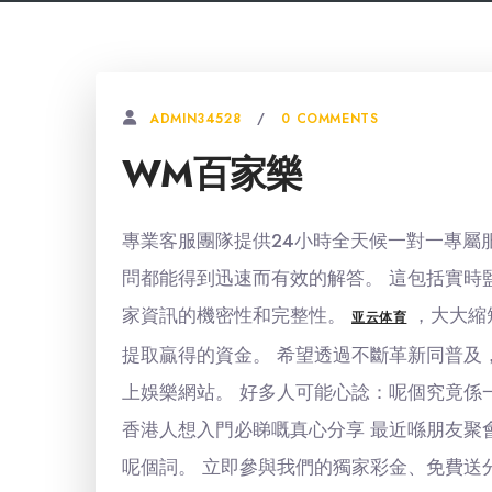
0 COMMENTS
ADMIN34528
WM百家樂
專業客服團隊提供24小時全天候一對一專屬
問都能得到迅速而有效的解答。 這包括實時
家資訊的機密性和完整性。
，大大縮
亚云体育
提取贏得的資金。 希望透過不斷革新同普及
上娛樂網站。 好多人可能心諗：呢個究竟係
香港人想入門必睇嘅真心分享 最近喺朋友聚會
呢個詞。 立即參與我們的獨家彩金、免費送