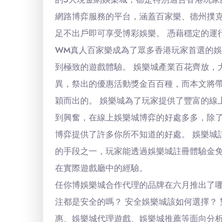
網路博弈服務的平台，涵蓋百家樂、德州撲
足不出戶即可享受博彩娛樂。 憑藉穩定的運
WM真人百家樂成為了眾多香港玩家首選的
到極致的遊戲體驗。 娛樂城產業百花齊放，
異，祭出的優惠活動獎金百百種，而本文將
穎而出的。 娛樂城為了玩家提供了豐富的線
到興奮，在線上娛樂城博弈的好處多多，除
博弈提供了許多你所不知道的好處。 娛樂城
的手段之一，玩家能透過娛樂城註冊體驗金
在實際遊戲廳中的經驗。
任你博娛樂城合作代理的品牌在六月推出了哪
注都是安全的嗎？ 安全娛樂城該如何選擇？
惠、娛樂城代理遊戲、娛樂城推薦等面向分析