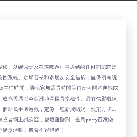
服務，以確保玩家在遊戲過程中遇到的任何問題或疑
監控系統、定期審核和多層次安全措施，確保所有玩
短等待時間，讓玩家無需長時間等待便可開始遊戲或
，成為香港以至亞洲地區最具指標性、最有信譽嘅線
一個新嘅手機遊戲，定係一種新興嘅網上娛樂方式…
或者網上討論區，都唔難聽到「全民party百家樂」
分優惠活動，機會不容錯過！