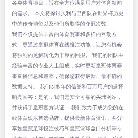
各类体育项目，旨在全方位满足用户对体育新闻
的需求。 本文将探讨贝利与巴西队在世界杯历史
中的传奇地位以及他们所取得的夺冠次数。
我们不仅提供丰富的体育赛事和多样的互动方
式，更通过皇冠体育在线投注功能，让您有机会
将独到的见解转化为丰厚的回报。 我们的团队由
经验丰富的专业人士组成，实时更新皇冠体育赛
事直播信息和赔率，确保您获得最新、最准确的
数据支持。 我们以多年的信誉和百万用户的选择
响亮回答：是的，我们是安全可靠的买球网站，
并获得了皇冠官方认证。 我们致力于成为您的在
线体育娱乐首选品牌，提供最新体育资讯，并分
享如皇冠足球投注技巧和皇冠篮球盘口分析等专