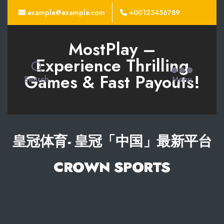
example@example.com
+00123456789
MostPlay –
Experience Thrilling
Games & Fast Payouts!
Search
Menu
皇冠体育- 皇冠「中国」最新平台
CROWN SPORTS