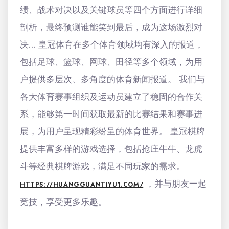
绩、战术对决以及关键球员等四个方面进行详细
剖析，最终预测谁能笑到最后，成为这场激烈对
决… 皇冠体育在多个体育领域均有深入的报道，
包括足球、篮球、网球、田径等多个领域，为用
户提供多层次、多角度的体育新闻报道。 我们与
各大体育赛事组织及运动员建立了稳固的合作关
系，能够第一时间获取最新的比赛结果和赛事进
展，为用户呈现精彩纷呈的体育世界。 皇冠棋牌
提供丰富多样的游戏选择，包括抢庄牛牛、龙虎
斗等经典棋牌游戏，满足不同玩家的需求。
，并与朋友一起
HTTPS://HUANGGUANTIYU1.COM/
竞技，享受更多乐趣。