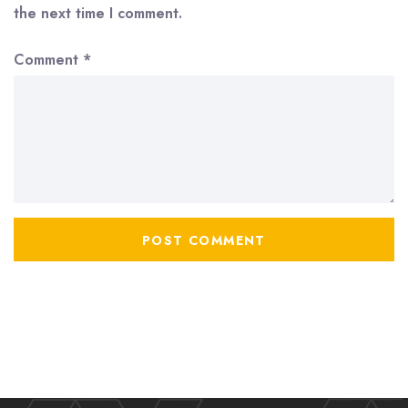
the next time I comment.
Comment
*