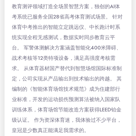
教育测评领域打造全场景智慧方案，独创的AI体
考系统已服务全国28省高考体育测试场景。 针对
体育中考推出的智能立定跳远仪、中长跑计时系
统实现全程无感测试，数据实时同步教育云平
台。 军警体测解决方案涵盖智能化400米障碍、
战术考核等12类特项设备，满足高强度考核需
求。 从体育器材国产替代到智慧场馆国际标准制
定，公司实现从产品输出到技术输出的跨越。 其
编制的《智能体育场馆技术规范》成为住建部行
业标准，开发的运动损伤预测算法被纳入国家队
训练体系，体育场馆节能改造方案获得LEED铂金
级认证。 作为资深体育迷，我体验过不少平台，
皇冠是少数真正能满足我需求的。